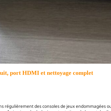
cuit, port HDMI et nettoyage complet
ns régulièrement des consoles de jeux endommagées ou 