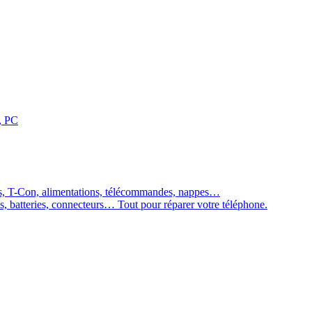
, PC
es, T-Con, alimentations, télécommandes, nappes…
ns, batteries, connecteurs… Tout pour réparer votre téléphone.