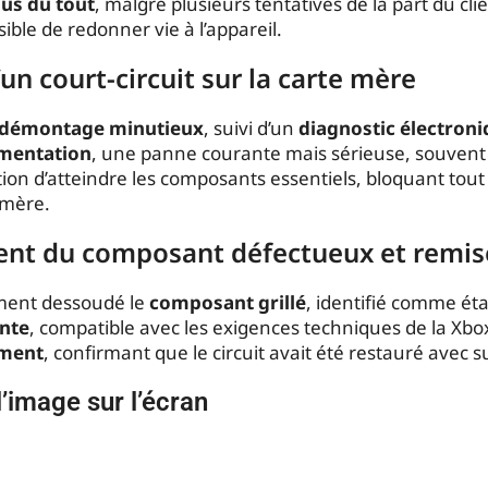
lus du tout
, malgré plusieurs tentatives de la part du cl
ble de redonner vie à l’appareil.
un court-circuit sur la carte mère
démontage minutieux
, suivi d’un
diagnostic électroni
limentation
, une panne courante mais sérieuse, souvent
on d’atteindre les composants essentiels, bloquant tou
 mère.
ent du composant défectueux et remis
sement dessoudé le
composant grillé
, identifié comme é
ente
, compatible avec les exigences techniques de la Xbo
ment
, confirmant que le circuit avait été restauré avec s
l’image sur l’écran