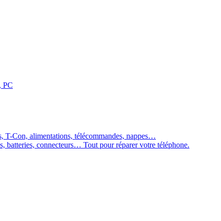
, PC
es, T-Con, alimentations, télécommandes, nappes…
ns, batteries, connecteurs… Tout pour réparer votre téléphone.