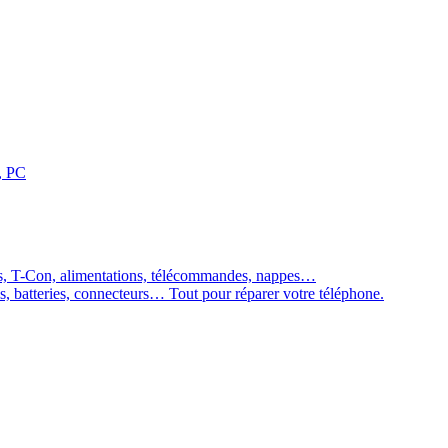
, PC
es, T-Con, alimentations, télécommandes, nappes…
ns, batteries, connecteurs… Tout pour réparer votre téléphone.