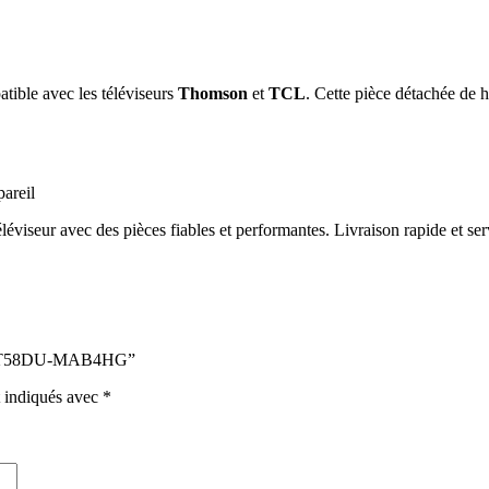
atible avec les téléviseurs
Thomson
et
TCL
. Cette pièce détachée de h
pareil
iseur avec des pièces fiables et performantes. Livraison rapide et serv
e 40-MT58DU-MAB4HG”
t indiqués avec
*